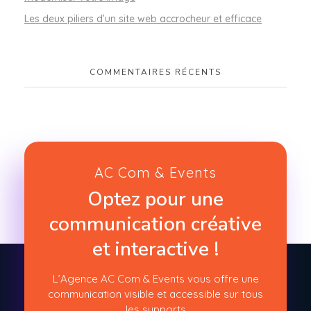
Les deux piliers d’un site web accrocheur et efficace
COMMENTAIRES RÉCENTS
AC Com & Events
Optez pour une
communication créative
et interactive !
L’Agence AC Com & Events vous offre une
communication visible et accessible sur tous
les supports