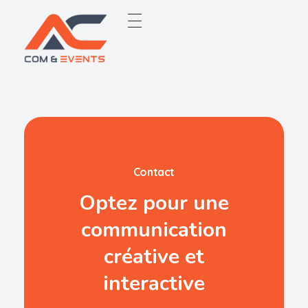
Contact
Optez pour une
communication
créative et
interactive